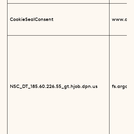
CookieSealConsent
www.argo
NSC_DT_185.60.226.55_gt.hjob.dpn.us
fs.argos