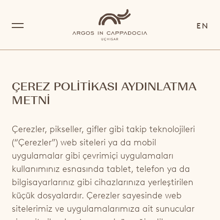
EN
ÇEREZ POLİTİKASI AYDINLATMA
METNİ
KEŞFET
STANDART ODA
Çerezler, pikseller, gifler gibi takip teknolojileri
KEŞFET
(“
Çerezler
”) web siteleri ya da mobil
DELUXE ODA
NAHITA
KEŞFET
uygulamalar gibi çevrimiçi uygulamaları
JUNIOR SÜİT
NAHİTA LOUNGE
kullanımınız esnasında tablet, telefon ya da
ARGOS SPA
KEŞFET
bilgisayarlarınız gibi cihazlarınıza yerleştirilen
SÜİT
SEKI
HAVUZLAR
ARGOS DENEYİMLERİ
küçük dosyalardır. Çerezler sayesinde web
JAKUZİ SÜİT
SEKI LOUNGE
sitelerimiz ve uygulamalarımıza ait sunucular
ARGOS GYM
KAPADOKYA DENEYİMLERİ