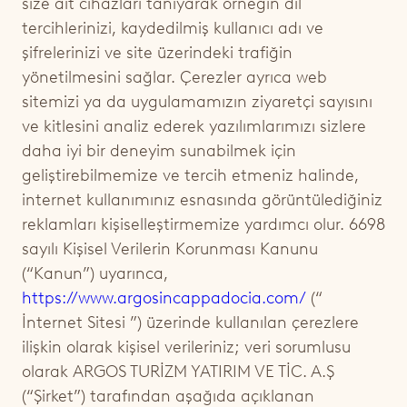
size ait cihazları tanıyarak örneğin dil
MAĞARA SPLENDID SÜİT
ŞARAP
ETKİNLİKLER
tercihlerinizi, kaydedilmiş kullanıcı adı ve
SPLENDID SÜİT
şifrelerinizi ve site üzerindeki trafiğin
MEKÂNLAR VE ÖZEL GÜNLER
yönetilmesini sağlar. Çerezler ayrıca web
İKİ ODALI SÜİT
sitemizi ya da uygulamamızın ziyaretçi sayısını
GRAND CAVE SPLENDID SÜİT
ve kitlesini analiz ederek yazılımlarımızı sizlere
daha iyi bir deneyim sunabilmek için
geliştirebilmemize ve tercih etmeniz halinde,
internet kullanımınız esnasında görüntülediğiniz
reklamları kişiselleştirmemize yardımcı olur. 6698
sayılı Kişisel Verilerin Korunması Kanunu
(“
Kanun
”) uyarınca,
https://www.argosincappadocia.com/
(“
İnternet Sitesi
”) üzerinde kullanılan çerezlere
ilişkin olarak kişisel verileriniz; veri sorumlusu
olarak
ARGOS TURİZM YATIRIM VE TİC. A.Ş
(“Şirket”)
tarafından aşağıda açıklanan