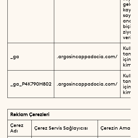
geldikl
kayna
sayfal
anoni
biçim
ziyare
veriler
Kullanı
tanım
_ga
.argosincappadocia.com/
için k
kimlik
Kullanı
tanım
_ga_P4K790H802
.argosincappadocia.com/
için k
kimlik
Reklam Çerezleri
Çerez
Çerez Servis Sağlayıcısı
Çerezin Amacı
Adı