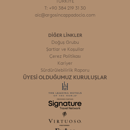
TÜRKİYE
T: +90 384 219 31 30
aic@argosincappadocia.com
DİĞER LİNKLER
Doğuş Grubu
Şartlar ve Koşullar
Çerez Politikası
Kariyer
Sürdürülebilirlik Raporu
ÜYESI OLDUĞUMUZ KURULUŞLAR