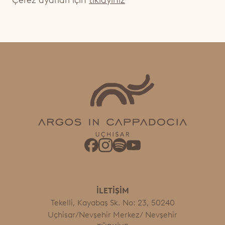
Çerez ayarları için
tıklayınız
İLETİŞİM
Tekelli, Kayabaş Sk. No: 23, 50240
Uçhisar/Nevşehir Merkez/ Nevşehir