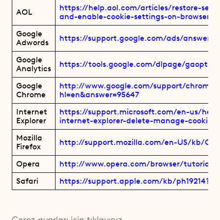
https://help.aol.com/articles/restore-secur
AOL
and-enable-cookie-settings-on-browser
Google
https://support.google.com/ads/answer/
Adwords
Google
https://tools.google.com/dlpage/gaoptou
Analytics
Google
http://www.google.com/support/chrome/
Chrome
hl=en&answer=95647
Internet
https://support.microsoft.com/en-us/hel
Explorer
internet-explorer-delete-manage-cookies
Mozilla
http://support.mozilla.com/en-US/kb/Coo
Firefox
Opera
http://www.opera.com/browser/tutorials/s
Safari
https://support.apple.com/kb/ph19214?loc