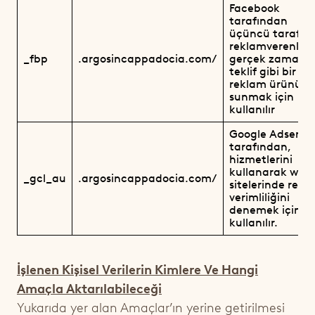
Facebook
tarafından
üçüncü taraf
reklamverenler
_fbp
.argosincappadocia.com/
gerçek zamanlı
teklif gibi bir diz
reklam ürünü
sunmak için
kullanılır
Google Adsense
tarafından,
hizmetlerini
kullanarak web
_gcl_au
.argosincappadocia.com/
sitelerinde rekl
verimliliğini
denemek için
kullanılır.
İşlenen Kişisel Verilerin Kimlere Ve Hangi
Amaçla Aktarılabileceği
Yukarıda yer alan Amaçlar’ın yerine getirilmesi