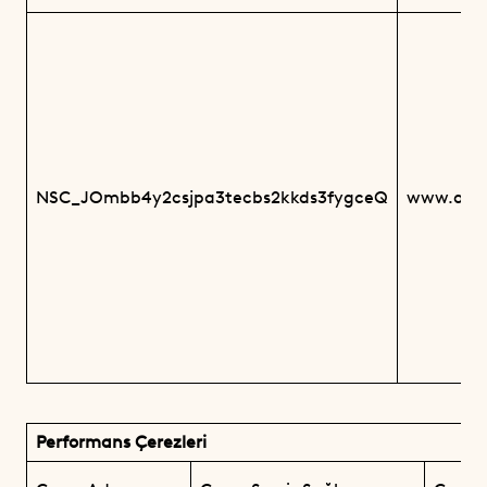
NSC_JOmbb4y2csjpa3tecbs2kkds3fygceQ
www.argo
Performans Çerezleri